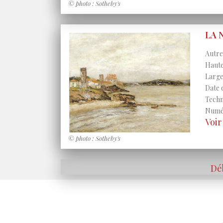
© photo : Sotheby's
LA 
Autres
Haute
Large
Date 
Techni
Numér
Voi
© photo : Sotheby's
Dé