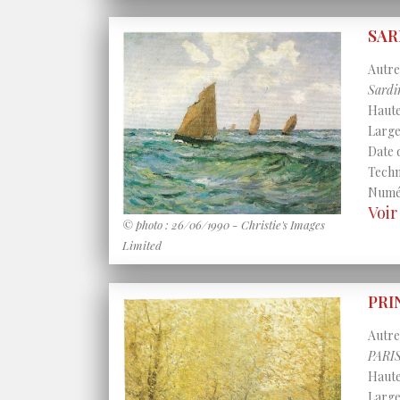
SAR
Autres
Sard
Haute
Large
Date 
Techni
Numér
Voi
© photo : 26/06/1990 - Christie's Images
Limited
PRI
Autres
PARI
Haute
Large