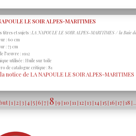
NAPOULE LE SOIR ALPES-MARITIMES
 titres et sujets :
LA NAPOULE LE SOIR ALPES-MARITIMES / la Baie de
ur : 60 cm
ur : 73 cm
de l’œuvre : 1912
que utilisée : Huile sur toile
o de catalogue critique : 81
r la notice de LA NAPOULE LE SOIR ALPES-MARITIMES
8
but
1
2
3
4
5
6
7
9
10
11
12
13
14
15
16
17
18
|
|
|
|
|
|
|
|
|
|
|
|
|
|
|
|
|
|
| ...