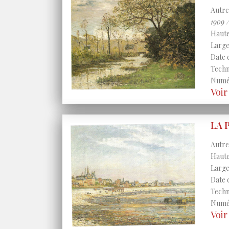
Autres
1909 
Haute
Large
Date 
Techni
Numér
Voir
LA 
Autres
Haute
Large
Date 
Techni
Numér
Voir