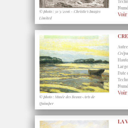
Techni
Numér
© photo : 31/3/2016 - Christie's Images
Voi
Limited
CRE
Autres
Crépu
Haute
Large
Date 
Techni
Numér
Voi
© photo : Musée des Beaux-Arts de
Quimper
LA 