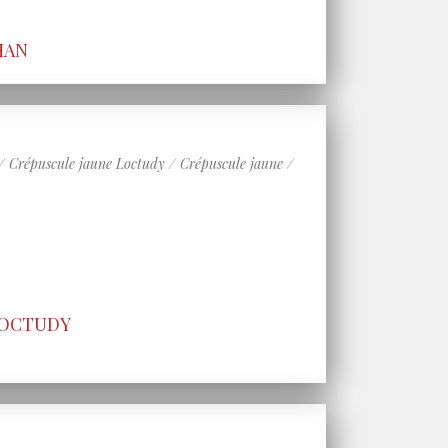
HAN
puscule jaune Loctudy / Crépuscule jaune /
 LOCTUDY