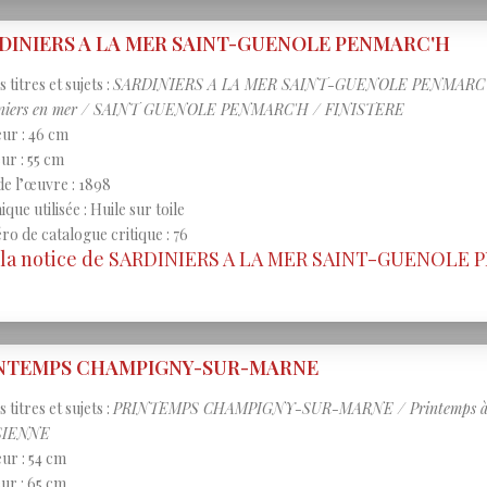
DINIERS A LA MER SAINT-GUENOLE PENMARC'H
 titres et sujets :
SARDINIERS A LA MER SAINT-GUENOLE PENMARC'H / B
iniers en mer / SAINT GUENOLE PENMARC'H / FINISTERE
ur : 46 cm
ur : 55 cm
de l’œuvre : 1898
que utilisée : Huile sur toile
o de catalogue critique : 76
r la notice de SARDINIERS A LA MER SAINT-GUENOLE
NTEMPS CHAMPIGNY-SUR-MARNE
 titres et sujets :
PRINTEMPS CHAMPIGNY-SUR-MARNE / Printemps à
SIENNE
ur : 54 cm
ur : 65 cm