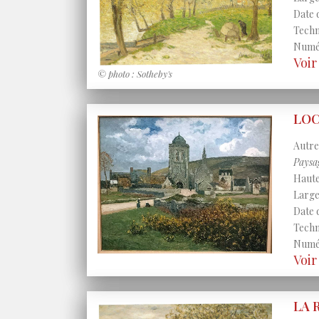
Date 
Techni
Numér
Voi
© photo : Sotheby's
LOC
Autres
Paysa
Haute
Large
Date 
Techni
Numér
Voi
LA 