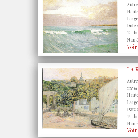
Autres
Haute
Large
Date 
Techni
Numér
Voir
LA 
Autres
sur l
Haute
Large
Date 
Techni
Numér
Voir