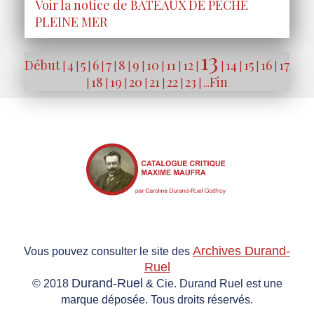
Voir la notice de BATEAUX DE PÊCHE
PLEINE MER
13
Début
4
5
6
7
8
9
10
11
12
14
15
16
17
|
|
|
|
|
|
|
|
|
|
|
|
|
|
18
19
20
21
22
23
Fin
|
|
|
|
|
|
| ...
Archives Durand-
Vous pouvez consulter le site des
Ruel
Durand-Ruel
© 2018
& Cie. Durand Ruel est une
marque déposée. Tous droits réservés.