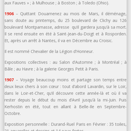
aux Fauves » ; à Mulhouse ; à Boston ; à Toledo (Ohio).
1906
– Quittant Douarnenez au mois de Mars, il déménage,
sans doute au printemps, du 25 boulevard de Clichy au 126
boulevard Montparnasse, adresse qu’il gardera jusqu’à sa mort.
Il se rend ensuite en été à Saint-Jean-du-Doigt et à Rosporden.
Et, après un arrêt à Nantes, il va en Décembre au Croisic.
Il est nommé Chevalier de la Légion d’Honneur.
Expositions collectives : au Salon d’Automne ; à Montréal ; à
Bâle ; au Havre ; à la galerie Georges Petit à Paris.
1907
– Voyage beaucoup moins et partage son temps entre
deux lieux chers à son cœur : tout d’abord Lavardin, sur le Loir,
dans le Loir-et-Cher, qu’il découvre cette année-là et où il va
rester depuis le début du mois d’Avril jusqu’à la mi-Juin. Puis
Kerhostin en été, tout en allant à Belle-Ile en Septembre-
Octobre.
Exposition personnelle : Durand-Ruel Paris en Février : 35 toiles,
21 aquarelles et dessins et 14 eaux-fortes.