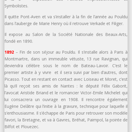
Symbolistes.
Il quitte Pont-Aven et va s’installer à la fin de l’année au Pouldu
dans l’auberge de Marie Henry où il retrouve Verkade et Filiger.
Il expose au Salon de la Société Nationale des Beaux-Arts,
fondé en 1890.
1892
– Fin de son séjour au Pouldu. Il s’installe alors à Paris à
Montmartre, dans un immeuble vétuste, 13 rue Ravignan, qui
deviendra célèbre sous le nom de Bateau-Lavoir. C’est le
premier artiste à y vivre et il sera suivi par bien d’autres, dont
Picasso. Tout en restant en contact avec Loiseau et Moret, c’est
là qu’il reçoit ses amis de Nantes : le député Félix Gaborit,
l’avocat Aristide Briand et le romancier Victor-Emile Michelet qui
lui consacrera un ouvrage en 1908. Il rencontre également
Eugène Delâtre qui l’initie à la gravure, technique pour laquelle il
s’enthousiasme. Il s’échappe de Paris pour retrouver son modèle
favori, la Bretagne, et va à Gavres, Bréhat, Paimpol, la pointe de
Bilfot et Plouezec.