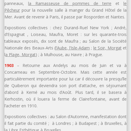
panneaux,
la Ramasseuse de
pommes de terre
et
le
Pêcheur
pour la nouvelle salle à manger du Grand Hôtel de la
Mer. Avant de revenir à Paris, il passe par Rosporden et Nantes.
Expositions collectives : chez Durand-Ruel New York ; André,
d’Espagnat , Loiseau, Maufra, Moret : sur les quarante-trois
tableaux exposés, dix sont de Maufra ; au Salon de la Société
Nationale des Beaux-Arts (
l’Aube, l’Isle-Adam
;
le Soir, Morgat
et
l
a Plage, Morgat
) ; à Mulhouse, au Havre ; à Prague.
1903
– Retourne aux Andelys au mois de Juin et va à
Concarneau en Septembre-Octobre. Mais cette année est
particulièrement importante pour lui car il découvre la presqu’île
de Quiberon qui deviendra son port d’attache, en séjournant
d’abord à Kerné au mois d’Août. Plus tard, il se basera à
Kerhostin, où il louera la ferme de Clairefontaine, avant de
l’acheter en 1910.
Expositions collectives : au Salon d’Automne, manifestation dont
il fait partie du comité ; à Londres ; à Budapest ; à Bruxelles, à
la Libre Esthétique à Bruxelles.