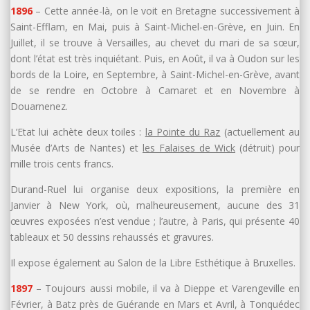
1896
– Cette année-là, on le voit en Bretagne successivement à
Saint-Efflam, en Mai, puis à Saint-Michel-en-Grève, en Juin. En
Juillet, il se trouve à Versailles, au chevet du mari de sa sœur,
dont l’état est très inquiétant. Puis, en Août, il va à Oudon sur les
bords de la Loire, en Septembre, à Saint-Michel-en-Grève, avant
de se rendre en Octobre à Camaret et en Novembre à
Douarnenez.
L’Etat lui achète deux toiles :
la Pointe du Raz
(actuellement au
Musée d’Arts de Nantes) et
les Falaises de Wick
(détruit) pour
mille trois cents francs.
Durand-Ruel lui organise deux expositions, la première en
Janvier à New York, où, malheureusement, aucune des 31
œuvres exposées n’est vendue ; l’autre, à Paris, qui présente 40
tableaux et 50 dessins rehaussés et gravures.
Il expose également au Salon de la Libre Esthétique à Bruxelles.
1897
– Toujours aussi mobile, il va à Dieppe et Varengeville en
Février, à Batz près de Guérande en Mars et Avril, à Tonquédec