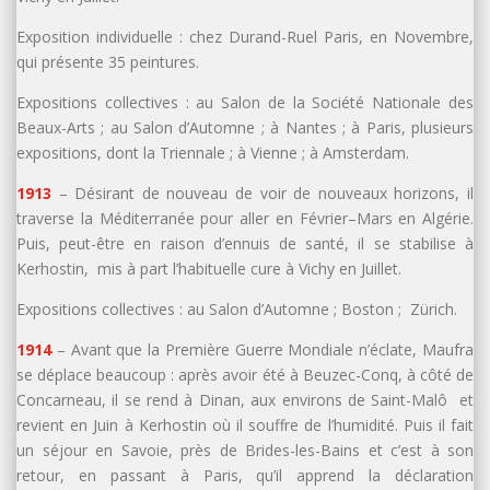
Exposition individuelle : chez Durand-Ruel Paris, en Novembre,
qui présente 35 peintures.
Expositions collectives : au Salon de la Société Nationale des
Beaux-Arts ; au Salon d’Automne ; à Nantes ; à Paris, plusieurs
expositions, dont la Triennale ; à Vienne ; à Amsterdam.
1913
– Désirant de nouveau de voir de nouveaux horizons, il
traverse la Méditerranée pour aller en Février–Mars en Algérie.
Puis, peut-être en raison d’ennuis de santé, il se stabilise à
Kerhostin, mis à part l’habituelle cure à Vichy en Juillet.
Expositions collectives : au Salon d’Automne ; Boston ; Zürich.
1914
– Avant que la Première Guerre Mondiale n’éclate, Maufra
se déplace beaucoup : après avoir été à Beuzec-Conq, à côté de
Concarneau, il se rend à Dinan, aux environs de Saint-Malô et
revient en Juin à Kerhostin où il souffre de l’humidité. Puis il fait
un séjour en Savoie, près de Brides-les-Bains et c’est à son
retour, en passant à Paris, qu’il apprend la déclaration