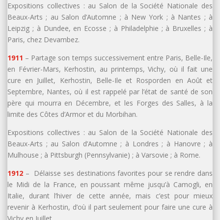
Expositions collectives : au Salon de la Société Nationale des
Beaux-Arts ; au Salon d’Automne ; à New York ; à Nantes ; à
Leipzig ; à Dundee, en Ecosse ; à Philadelphie ; à Bruxelles ; à
Paris, chez Devambez.
1911
– Partage son temps successivement entre Paris, Belle-Ile,
en Février-Mars, Kerhostin, au printemps, Vichy, où il fait une
cure en Juillet, Kerhostin, Belle-Ile et Rosporden en Août et
Septembre, Nantes, où il est rappelé par l’état de santé de son
père qui mourra en Décembre, et les Forges des Salles, à la
limite des Côtes d’Armor et du Morbihan.
Expositions collectives : au Salon de la Société Nationale des
Beaux-Arts ; au Salon d’Automne ; à Londres ; à Hanovre ; à
Mulhouse ; à Pittsburgh (Pennsylvanie) ; à Varsovie ; à Rome.
1912
– Délaisse ses destinations favorites pour se rendre dans
le Midi de la France, en poussant même jusqu’à Camogli, en
Italie, durant l’hiver de cette année, mais c’est pour mieux
revenir à Kerhostin, d’où il part seulement pour faire une cure à
Vichy en Juillet.