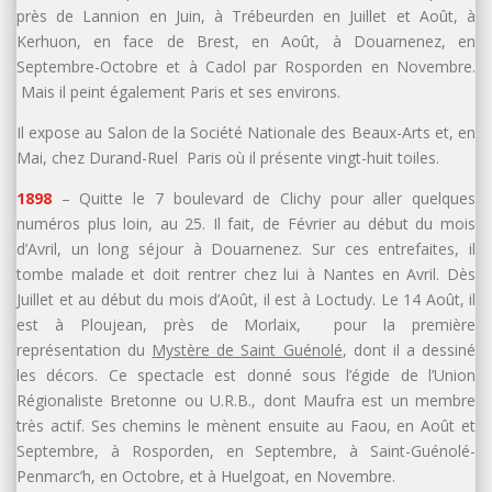
près de Lannion en Juin, à Trébeurden en Juillet et Août, à
Kerhuon, en face de Brest, en Août, à Douarnenez, en
Septembre-Octobre et à Cadol par Rosporden en Novembre.
Mais il peint également Paris et ses environs.
Il expose au Salon de la Société Nationale des Beaux-Arts et, en
Mai, chez Durand-Ruel Paris où il présente vingt-huit toiles.
1898
– Quitte le 7 boulevard de Clichy pour aller quelques
numéros plus loin, au 25. Il fait, de Février au début du mois
d’Avril, un long séjour à Douarnenez. Sur ces entrefaites, il
tombe malade et doit rentrer chez lui à Nantes en Avril. Dès
Juillet et au début du mois d’Août, il est à Loctudy. Le 14 Août, il
est à Ploujean, près de Morlaix, pour la première
représentation du
Mystère de Saint Guénolé
, dont il a dessiné
les décors. Ce spectacle est donné sous l’égide de l’Union
Régionaliste Bretonne ou U.R.B., dont Maufra est un membre
très actif. Ses chemins le mènent ensuite au Faou, en Août et
Septembre, à Rosporden, en Septembre, à Saint-Guénolé-
Penmarc’h, en Octobre, et à Huelgoat, en Novembre.