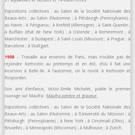
Expositions collectives : au Salon de la Société Nationale des
Beaux-Arts ; au Salon d’Automne ; à Pittsburgh (Pennsylvanie) ;
au Havre ; à Périgueux ; à Krefeld (Allemagne) ; à Saint-Quentin ;
à Buffalo (état de New York) ; à Ostende ; à Remiremont ; à
Manchester ; à Budapest ; à Saint-Louis (Missouri) ; à Prague ; à
Barcelone ; à Stuttgart.
1908
– Travaille aux environs de Paris, mais n’oublie pas de
rejoindre Kerhostin au printemps et en été, d’où il fait une
incursion à Belle-Ile. A l’automne, on le revoit à Kerhostin et
Rosporden.
Son ami d’enfance, Victor-Emile Michelet, publie le premier
ouvrage sur Maufra :
Maufra peintre et graveur.
Expositions collectives : au Salon de la Société Nationale des
Beaux-Arts ; au Salon d’Automne ; à l’Université du Missouri ; à
Pittsburgh (Pennsylvanie) ; à New York ; à Cincinnati (Ohio) ; à
Bruxelles ; à Minneapolis (Wisconsin) ; à Mulhouse ; à Zürich.