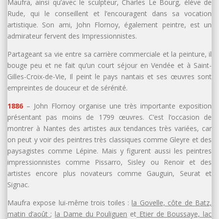
Maufra, ainsi qu’avec le sculpteur, Charles Le Bourg, élève de
Rude, qui le conseillent et l’encouragent dans sa vocation
artistique. Son ami, John Flornoy, également peintre, est un
admirateur fervent des Impressionnistes.
Partageant sa vie entre sa carrière commerciale et la peinture, il
bouge peu et ne fait qu’un court séjour en Vendée et à Saint-
Gilles-Croix-de-Vie, Il peint le pays nantais et ses œuvres sont
empreintes de douceur et de sérénité.
1886
– John Flornoy organise une très importante exposition
présentant pas moins de 1799 œuvres. C’est l’occasion de
montrer à Nantes des artistes aux tendances très variées, car
on peut y voir des peintres très classiques comme Gleyre et des
paysagistes comme Lépine. Mais y figurent aussi les peintres
impressionnistes comme Pissarro, Sisley ou Renoir et des
artistes encore plus novateurs comme Gauguin, Seurat et
Signac.
Maufra expose lui-même trois toiles :
la Govelle, côte de Batz,
matin d’août
;
la Dame du Pouliguen
et
Etier de Boussaye, lac