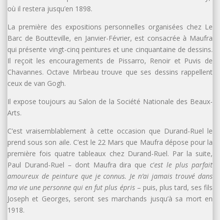
où il restera jusqu’en 1898.
La première des expositions personnelles organisées chez Le
Barc de Boutteville, en Janvier-Février, est consacrée à Maufra
qui présente vingt-cinq peintures et une cinquantaine de dessins.
Il reçoit les encouragements de Pissarro, Renoir et Puvis de
Chavannes. Octave Mirbeau trouve que ses dessins rappellent
ceux de van Gogh.
Il expose toujours au Salon de la Société Nationale des Beaux-
Arts.
C’est vraisemblablement à cette occasion que Durand-Ruel le
prend sous son aile. C’est le 22 Mars que Maufra dépose pour la
première fois quatre tableaux chez Durand-Ruel. Par la suite,
Paul Durand-Ruel – dont Maufra dira que c’
est le plus parfait
amoureux de peinture que je connus. Je n’ai jamais trouvé dans
ma vie une personne qui en fut plus épris
– puis, plus tard, ses fils
Joseph et Georges, seront ses marchands jusqu’à sa mort en
1918.