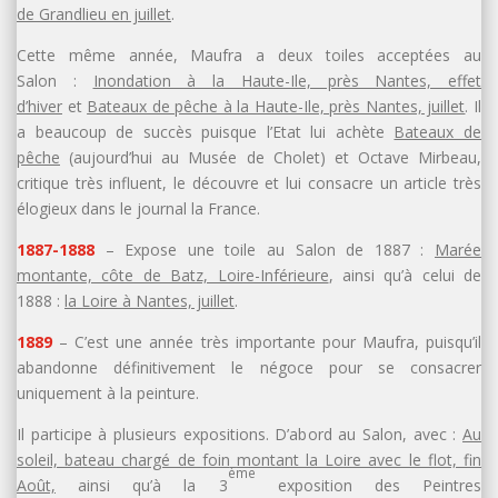
de Grandlieu en juillet
.
Cette même année, Maufra a deux toiles acceptées au
Salon :
Inondation à la Haute-Ile, près Nantes, effet
d’hiver
et
Bateaux de pêche à la Haute-Ile, près Nantes, juillet
. Il
a beaucoup de succès puisque l’Etat lui achète
Bateaux de
pêche
(aujourd’hui au Musée de Cholet) et Octave Mirbeau,
critique très influent, le découvre et lui consacre un article très
élogieux dans le journal la France.
1887-1888
– Expose une toile au Salon de 1887 :
Marée
montante, côte de Batz, Loire-Inférieure
, ainsi qu’à celui de
1888 :
la Loire à Nantes, juillet
.
1889
– C’est une année très importante pour Maufra, puisqu’il
abandonne définitivement le négoce pour se consacrer
uniquement à la peinture.
Il participe à plusieurs expositions. D’abord au Salon, avec :
Au
soleil, bateau chargé de foin
montant la Loire avec le flot, fin
ème
Août,
ainsi qu’à la 3
exposition des Peintres