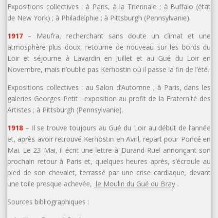
Expositions collectives : à Paris, à la Triennale ; à Buffalo (état
de New York) ; à Philadelphie ; à Pittsburgh (Pennsylvanie).
1917
– Maufra, recherchant sans doute un climat et une
atmosphère plus doux, retourne de nouveau sur les bords du
Loir et séjourne à Lavardin en Juillet et au Gué du Loir en
Novembre, mais n’oublie pas Kerhostin où il passe la fin de l’été.
Expositions collectives : au Salon d’Automne ; à Paris, dans les
galeries Georges Petit : exposition au profit de la Fraternité des
Artistes ; à Pittsburgh (Pennsylvanie).
1918
– Il se trouve toujours au Gué du Loir au début de l’année
et, après avoir retrouvé Kerhostin en Avril, repart pour Poncé en
Mai. Le 23 Mai, il écrit une lettre à Durand-Ruel annonçant son
prochain retour à Paris et, quelques heures après, s’écroule au
pied de son chevalet, terrassé par une crise cardiaque, devant
une toile presque achevée,
le Moulin du Gué du Bray
.
Sources bibliographiques :