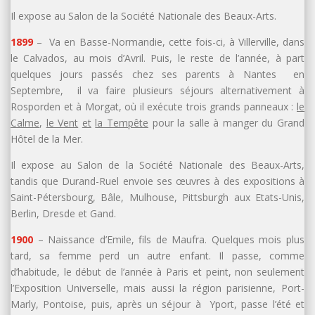
Il expose au Salon de la Société Nationale des Beaux-Arts.
1899
– Va en Basse-Normandie, cette fois-ci, à Villerville, dans
le Calvados, au mois d’Avril. Puis, le reste de l’année, à part
quelques jours passés chez ses parents à Nantes en
Septembre, il va faire plusieurs séjours alternativement à
Rosporden et à Morgat, où il exécute trois grands panneaux :
le
Calme
,
le Vent
et
la Tempête
pour la salle à manger du Grand
Hôtel de la Mer.
Il expose au Salon de la Société Nationale des Beaux-Arts,
tandis que Durand-Ruel envoie ses œuvres à des expositions à
Saint-Pétersbourg, Bâle, Mulhouse, Pittsburgh aux Etats-Unis,
Berlin, Dresde et Gand.
1900
– Naissance d’Emile, fils de Maufra. Quelques mois plus
tard, sa femme perd un autre enfant. Il passe, comme
d’habitude, le début de l’année à Paris et peint, non seulement
l’Exposition Universelle, mais aussi la région parisienne, Port-
Marly, Pontoise, puis, après un séjour à Yport, passe l’été et