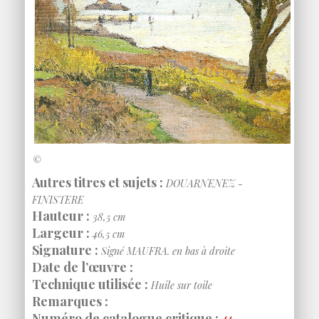
©
Autres titres et sujets :
DOUARNENEZ -
FINISTERE
Hauteur :
38,5 cm
Largeur :
46,5 cm
Signature :
Signé MAUFRA. en bas à droite
Date de l’œuvre :
Technique utilisée :
Huile sur toile
Remarques :
Numéro de catalogue critique :
41